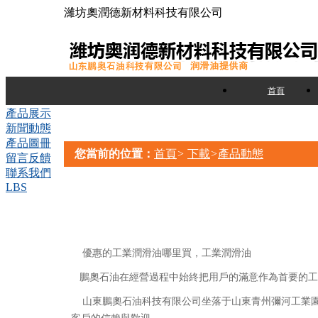
濰坊奧潤德新材料科技有限公司
首頁
產品展示
新聞動態
產品圖冊
您當前的位置：
首頁
>
下載
>
產品動態
留言反饋
聯系我們
LBS
優惠的工業潤滑油哪里買，工業潤滑油
鵬奧石油在經營過程中始終把用戶的滿意作為首要的工
山東鵬奧石油科技有限公司坐落于山東青州彌河工業園，自