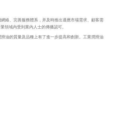
網絡、完善服務體系，并及時推出適應市場需求、顧客需
行業領域內受到業內人士的傳播認可。
滑油的質量及品種上有了進一步提高和創新。工業潤滑油