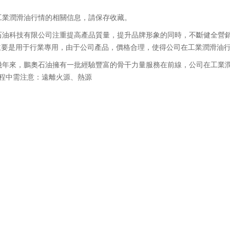
業潤滑油行情的相關信息，請保存收藏。
油科技有限公司注重提高產品質量，提升品牌形象的同時，不斷健全營銷
主要是用于行業專用，由于公司產品，價格合理，使得公司在工業潤滑油
年來，鵬奧石油擁有一批經驗豐富的骨干力量服務在前線，公司在工業潤
過程中需注意：遠離火源、熱源