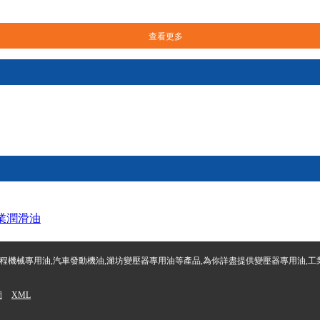
查看更多
業潤滑油
程機械專用油,汽車發動機油,濰坊變壓器專用油等產品,為你詳盡提供變壓器專用油,工業
圖
XML