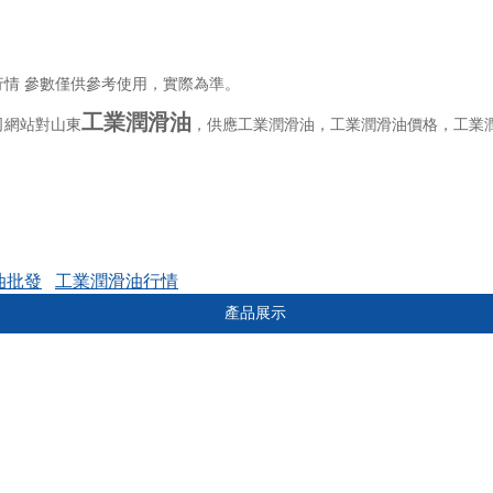
情 參數僅供參考使用，實際為準。
工業潤滑油
司網站對山東
，供應工業潤滑油，工業潤滑油價格，工業
油批發
工業潤滑油行情
產品展示