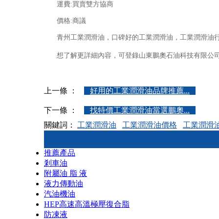
運費:買賣雙方協商
價格:商議
青州工業潤滑油，口碑好的工業潤滑油，工業潤滑油行
想了解更詳細內容，可登錄山東鵬奧石油科技有限公
上一條 ：
好用的工業潤滑油品牌推薦...
下一條 ：
找特價工業潤滑油當選鵬奧...
關鍵詞：
工業潤滑油
工業潤滑油價格
工業潤滑
推薦產品
剎車油
附屬油 脂 液
液力傳動油
汽油機油
HEP高速高溫極壓復合脂
防凍液