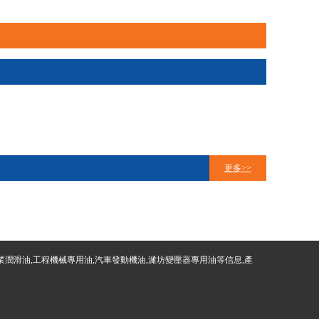
更多>>
潤滑油,工程機械專用油,汽車發動機油,濰坊變壓器專用油等信息,產