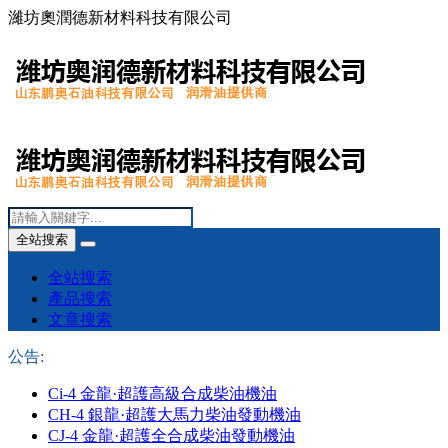
濰坊奧潤德新材料科技有限公司
全站搜索
全站搜索
產品搜索
文章搜索
公告:
Ci-4 金龍·超護高級合成柴油機油
CH-4 銀龍·超護大馬力柴油發動機油
CJ-4 金龍·超護全合成柴油發動機油