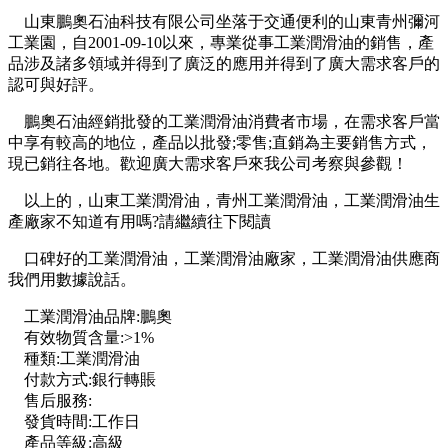
山東鵬奧石油科技有限公司坐落于交通便利的山東青州彌河
工業園，自2001-09-10以來，專業從事工業潤滑油的銷售，產
品涉及諸多領域并得到了廣泛的應用并得到了廣大需求客戶的
認可與好評。
鵬奧石油經銷批發的工業潤滑油消費者市場，在需求客戶當
中享有較高的地位，產品以批發;零售;直銷為主要銷售方式，
現已銷往各地。歡迎廣大需求客戶來我公司考察與參觀！
以上的，山東工業潤滑油，青州工業潤滑油，工業潤滑油生
產廠家不知道有用嗎?請繼續往下閱讀
口碑好的工業潤滑油，工業潤滑油廠家，工業潤滑油供應商
我們用數據說話。
工業潤滑油品牌:鵬奧
有效物質含量:>1%
種類:工業潤滑油
付款方式:銀行轉賬
售后服務:
發貨時間:工作日
產品等級:高級