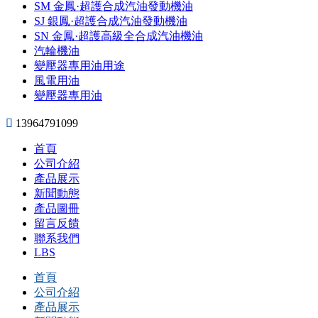
SM 金鳳·超護合成汽油發動機油
SJ 銀鳳·超護合成汽油發動機油
SN 金鳳·超護高級全合成汽油機油
汽輪機油
變壓器專用油用途
風電用油
變壓器專用油
13964791099
首頁
公司介紹
產品展示
新聞動態
產品圖冊
留言反饋
聯系我們
LBS
首頁
公司介紹
產品展示