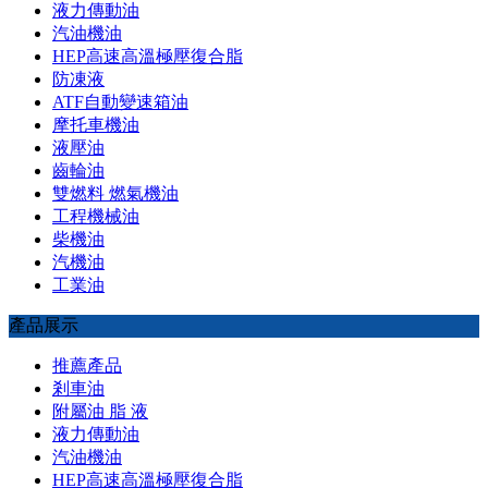
液力傳動油
汽油機油
HEP高速高溫極壓復合脂
防凍液
ATF自動變速箱油
摩托車機油
液壓油
齒輪油
雙燃料 燃氣機油
工程機械油
柴機油
汽機油
工業油
產品展示
推薦產品
剎車油
附屬油 脂 液
液力傳動油
汽油機油
HEP高速高溫極壓復合脂