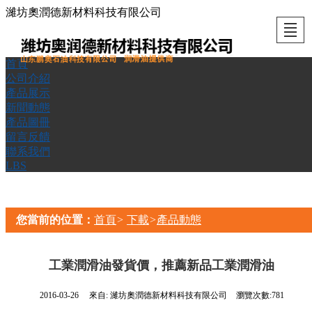
濰坊奧潤德新材料科技有限公司
首頁
首頁
公司介
產品展
新聞動
產品圖
留言反
聯系我
LBS
公司介紹
產品展示
紹
示
態
冊
饋
們
新聞動態
產品圖冊
留言反饋
聯系我們
LBS
您當前的位置：
首頁
>
下載
>
產品動態
工業潤滑油發貨價，推薦新品工業潤滑油
2016-03-26
來自:
濰坊奧潤德新材料科技有限公司
瀏覽次數:781