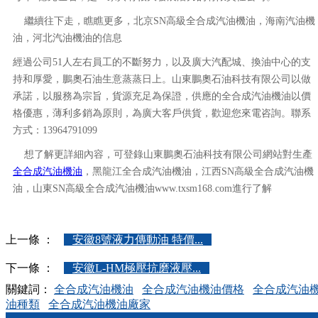
繼續往下走，瞧瞧更多，北京SN高級全合成汽油機油，海南汽油機
油，河北汽油機油的信息
經過公司51人左右員工的不斷努力，以及廣大汽配城、換油中心的支
持和厚愛，鵬奧石油生意蒸蒸日上。山東鵬奧石油科技有限公司以做
承諾，以服務為宗旨，貨源充足為保證，供應的全合成汽油機油以價
格優惠，薄利多銷為原則，為廣大客戶供貨，歡迎您來電咨詢。聯系
方式：13964791099
想了解更詳細內容，可登錄山東鵬奧石油科技有限公司網站對生產
全合成汽油機油
，黑龍江全合成汽油機油，江西SN高級全合成汽油機
油，山東SN高級全合成汽油機油www.txsm168.com進行了解
上一條 ：
安徽8號液力傳動油 特價...
下一條 ：
安徽L-HM極壓抗磨液壓...
關鍵詞：
全合成汽油機油
全合成汽油機油價格
全合成汽油
油種類
全合成汽油機油廠家