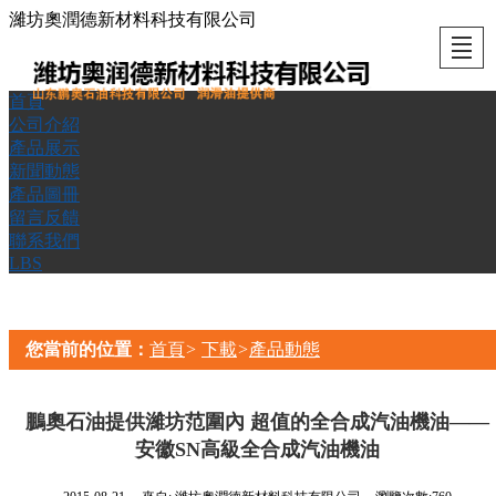
濰坊奧潤德新材料科技有限公司
首頁
首頁
公司介
產品展
新聞動
產品圖
留言反
聯系我
LBS
公司介紹
產品展示
紹
示
態
冊
饋
們
新聞動態
產品圖冊
留言反饋
聯系我們
LBS
您當前的位置：
首頁
>
下載
>
產品動態
鵬奧石油提供濰坊范圍內 超值的全合成汽油機油——
安徽SN高級全合成汽油機油