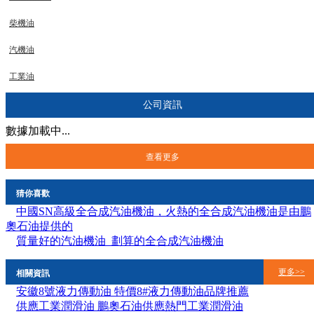
柴機油
汽機油
工業油
公司資訊
數據加載中...
查看更多
猜你喜歡
中國SN高級全合成汽油機油，火熱的全合成汽油機油是由鵬
奧石油提供的
質量好的汽油機油_劃算的全合成汽油機油
更多>>
相關資訊
安徽8號液力傳動油 特價8#液力傳動油品牌推薦
供應工業潤滑油 鵬奧石油供應熱門工業潤滑油