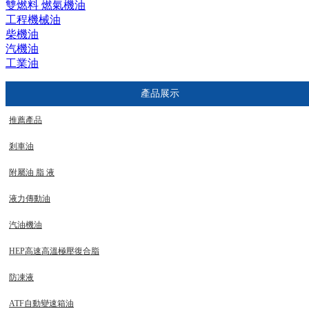
雙燃料 燃氣機油
工程機械油
柴機油
汽機油
工業油
產品展示
推薦產品
剎車油
附屬油 脂 液
液力傳動油
汽油機油
HEP高速高溫極壓復合脂
防凍液
ATF自動變速箱油