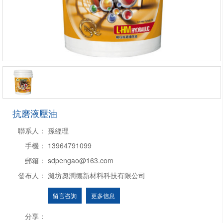
抗磨液壓油
聯系人：
孫經理
手機：
13964791099
郵箱：
sdpengao@163.com
發布人：
濰坊奧潤德新材料科技有限公司
留言咨詢
更多信息
分享：