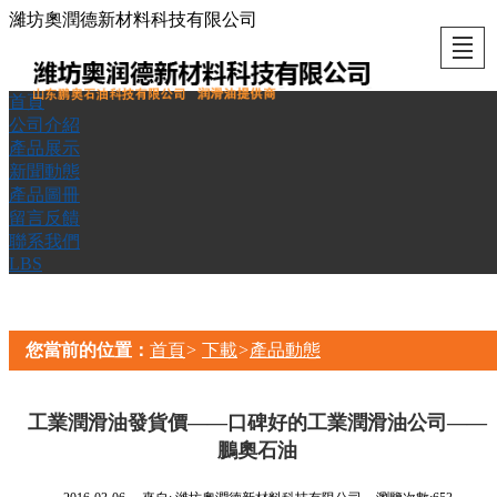
濰坊奧潤德新材料科技有限公司
首頁
首頁
公司介
產品展
新聞動
產品圖
留言反
聯系我
LBS
公司介紹
產品展示
紹
示
態
冊
饋
們
新聞動態
產品圖冊
留言反饋
聯系我們
LBS
您當前的位置：
首頁
>
下載
>
產品動態
工業潤滑油發貨價——口碑好的工業潤滑油公司——
鵬奧石油