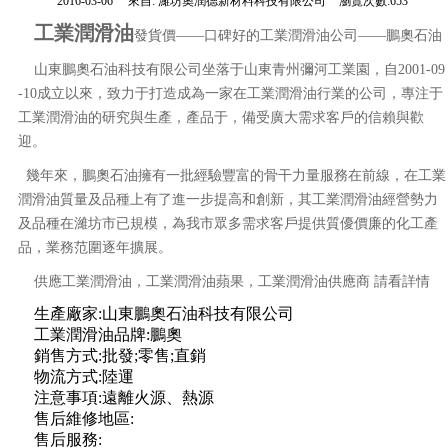
2016-03-06
來自:
濰坊奧潤德新材料科技有限公司
瀏覽次數:653
工業潤滑油
發貨價——口碑好的工業潤滑油公司——鵬奧石油
山東鵬奧石油科技有限公司坐落于山東青州彌河工業園，自2001-09
-10成立以來，致力于打造成為一家在工業潤滑油行業的公司，專注于
工業潤滑油的研究與生產，產品于，備受廣大需求客戶的信賴與歡
迎。
幾年來，鵬奧石油擁有一批經驗豐富的骨干力量服務在前線，在工業
潤滑油質量及品種上有了進一步提高和創新，其工業潤滑油經營勢力
及品種在濰坊市已規模，為我市眾多需求客戶提供質優價廉的化工產
品，業務范圍逐年擴展。
供應工業潤滑油，工業潤滑油蘋果，工業潤滑油供應商 請看詳情
生產廠家:山東鵬奧石油科技有限公司
工業潤滑油品牌:鵬奧
銷售方式:批發;零售;直銷
物流方式:陸運
注意事項:遠離火源、熱源
售后維修地區:
售后服務: