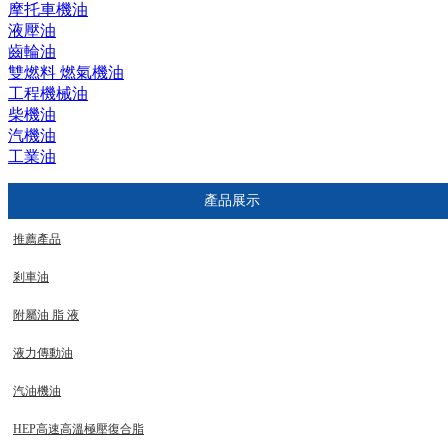
摩托車機油
液壓油
齒輪油
雙燃料 燃氣機油
工程機械油
柴機油
汽機油
工業油
產品展示
推薦產品
剎車油
附屬油 脂 液
液力傳動油
汽油機油
HEP高速高溫極壓復合脂