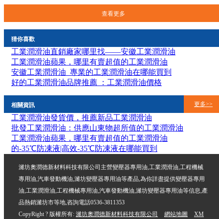
查看更多
猜你喜歡
工業潤滑油直銷廠家哪里找——安徽工業潤滑油
工業潤滑油蘋果，哪里有賣超值的工業潤滑油
安徽工業潤滑油_專業的工業潤滑油在哪能買到
好的工業潤滑油品牌推薦 ：工業潤滑油價格
更多>>
相關資訊
工業潤滑油發貨價，推薦新品工業潤滑油
批發工業潤滑油：供應山東物超所值的工業潤滑油
工業潤滑油蘋果，哪里有賣超值的工業潤滑油
的-35℃防凍液|高效-35℃防凍液在哪能買到
濰坊奧潤德新材料科技有限公司主營變壓器專用油,工業潤滑油,工程機械
專用油,汽車發動機油,濰坊變壓器專用油等產品,為你詳盡提供變壓器專用
油,工業潤滑油,工程機械專用油,汽車發動機油,濰坊變壓器專用油等信息,產
品熱銷濰坊市等地,咨詢電話0536-3811353
CopyRight ? 版權所有:
濰坊奧潤德新材料科技有限公司
網站地圖
XM