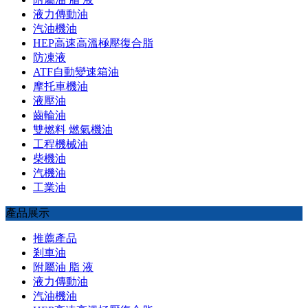
液力傳動油
汽油機油
HEP高速高溫極壓復合脂
防凍液
ATF自動變速箱油
摩托車機油
液壓油
齒輪油
雙燃料 燃氣機油
工程機械油
柴機油
汽機油
工業油
產品展示
推薦產品
剎車油
附屬油 脂 液
液力傳動油
汽油機油