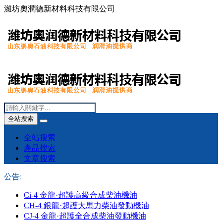
濰坊奧潤德新材料科技有限公司
全站搜索
全站搜索
產品搜索
文章搜索
公告:
Ci-4 金龍·超護高級合成柴油機油
CH-4 銀龍·超護大馬力柴油發動機油
CJ-4 金龍·超護全合成柴油發動機油