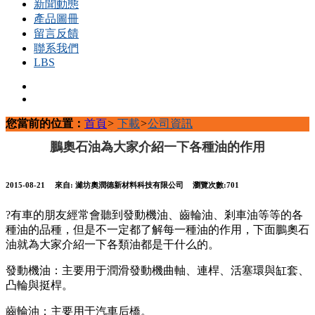
新聞動態
產品圖冊
留言反饋
聯系我們
LBS
您當前的位置：
首頁
>
下載
>
公司資訊
鵬奧石油為大家介紹一下各種油的作用
2015-08-21
來自:
濰坊奧潤德新材料科技有限公司
瀏覽次數:701
?
有車的朋友經常會聽到發動機油、齒輪油、剎車油等等的各
種油的品種，但是不一定都了解每一種油的作用，下面鵬奧石
油就為大家
介紹一下各類油都是干什么的。
發動機油：主要用于潤滑發動機曲軸、連桿、活塞環與缸套、
凸輪與挺桿。
齒輪油：主要用于汽車后橋。