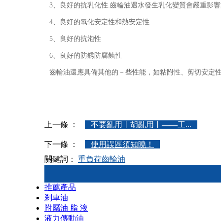
3、良好的抗乳化性.齒輪油遇水發生乳化變質會嚴重影
4、良好的氧化安定性和熱安定性
5、良好的抗泡性
6、良好的防銹防腐蝕性
齒輪油還應具備其他的－些性能，如粘附性、剪切安定
上一條 ：
不要亂用丨胡亂用丨——工...
下一條 ：
使用誤區須知曉！
關鍵詞：
重負荷齒輪油
推薦產品
剎車油
附屬油 脂 液
液力傳動油